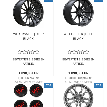
Lieferzeit:
ca. 3-4 Tage
WF X.RSM-​FF | DEEP
WF CF.3-FF R | DEEP
BLACK
BLACK
BEWERTEN SIE DIESEN
BEWERTEN SIE DIESEN
ARTIKEL
ARTIKEL
1.090,00 EUR
1.090,00 EUR
1,00 EUR pro Stk.
1.090,00 EUR pro Stk.
Art.Nr.: WF X.RSM-FF
Art.Nr.: WF CF.3-FF R
TOP
TOP
Lieferzeit:
ca. 3-4 Tage
Lieferzeit:
ca. 3-4 Tage