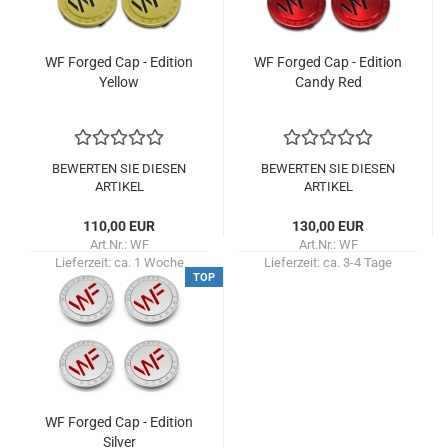
WF For­ged Cap - Edi­ti­on
WF For­ged Cap - Edi­ti­on
Yellow
Candy Red
BEWERTEN SIE DIESEN
BEWERTEN SIE DIESEN
ARTIKEL
ARTIKEL
110,00 EUR
130,00 EUR
Art.Nr.: WF
Art.Nr.: WF
Lieferzeit:
ca. 1 Woche
Lieferzeit:
ca. 3-4 Tage
TOP
WF For­ged Cap - Edi­ti­on
Sil­ver