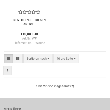
BEWERTEN SIE DIESEN
ARTIKEL
110,00 EUR
Art.Nr.: WF
Lieferzeit:
ca. 1 Woche
Sortieren nach
pro Seite
Sortieren nach
40 pro Seite
1
1
bis
27
(von insgesamt
27
)
MEHR ÜBER...