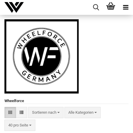
Wheelforce
Sortieren nach
Sortieren nach
Alle Kategorien
pro Seite
40 pro Seite