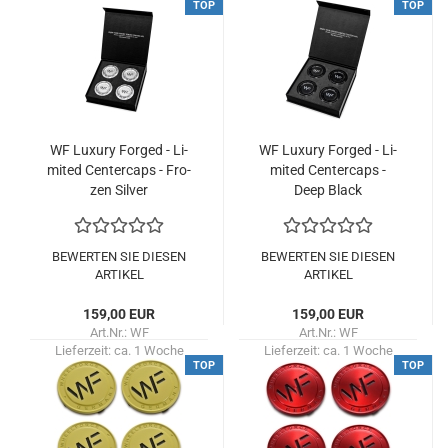
TOP
TOP
WF Lu­xu­ry For­ged - Li­
WF Lu­xu­ry For­ged - Li­
mi­ted Cen­ter­caps - Fro­
mi­ted Cen­ter­caps -
zen Sil­ver
Deep Black
BEWERTEN SIE DIESEN
BEWERTEN SIE DIESEN
ARTIKEL
ARTIKEL
159,00 EUR
159,00 EUR
Art.Nr.: WF
Art.Nr.: WF
Lieferzeit:
ca. 1 Woche
Lieferzeit:
ca. 1 Woche
TOP
TOP