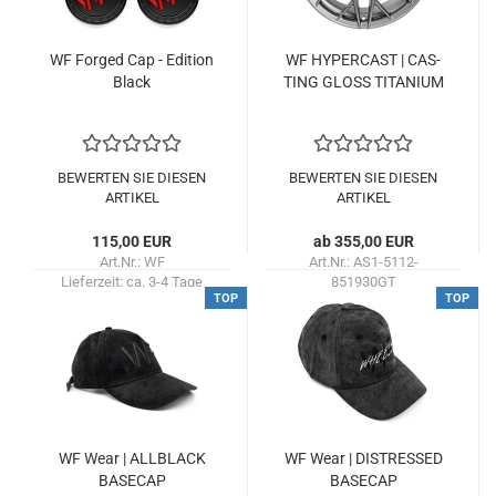
WF For­ged Cap - Edi­ti­on
WF HY­PER­CAST | CAS­
Black
TING GLOSS TI­TA­NI­UM
BEWERTEN SIE DIESEN
BEWERTEN SIE DIESEN
ARTIKEL
ARTIKEL
115,00 EUR
ab 355,00 EUR
Art.Nr.: WF
Art.Nr.: AS1-5112-
Lieferzeit:
ca. 3-4 Tage
851930GT
TOP
TOP
Lieferzeit:
ca. 3-4 Tage
WF Wear | ALL­B­LACK
WF Wear | DIS­TRES­SED
BASE­CAP
BASE­CAP