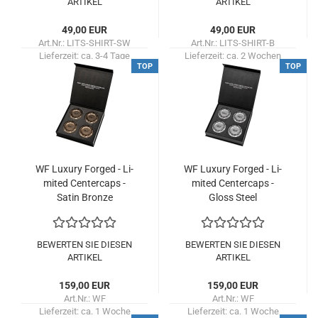
ARTIKEL
ARTIKEL
49,00 EUR
49,00 EUR
Art.Nr.: LITS-SHIRT-SW
Art.Nr.: LITS-SHIRT-B
Lieferzeit:
ca. 3-4 Tage
Lieferzeit:
ca. 2 Wochen
TOP
TOP
WF Lu­xu­ry For­ged - Li­
WF Lu­xu­ry For­ged - Li­
mi­ted Cen­ter­caps -
mi­ted Cen­ter­caps -
Satin Bron­ze
Gloss Steel
BEWERTEN SIE DIESEN
BEWERTEN SIE DIESEN
ARTIKEL
ARTIKEL
159,00 EUR
159,00 EUR
Art.Nr.: WF
Art.Nr.: WF
Lieferzeit:
ca. 1 Woche
Lieferzeit:
ca. 1 Woche