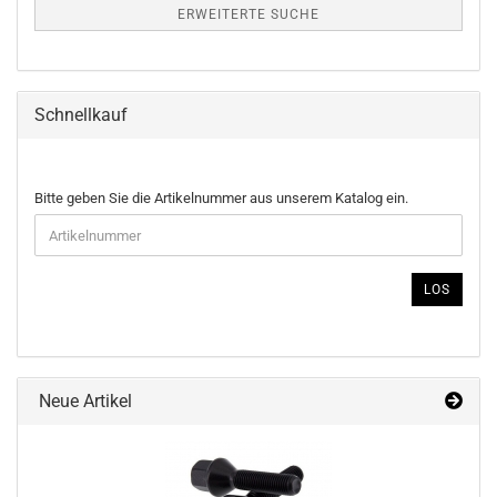
ERWEITERTE SUCHE
Schnellkauf
BITTE
Bitte geben Sie die Artikelnummer aus unserem Katalog ein.
GEBEN
SIE
DIE
ARTIKELNUMMER
LOS
AUS
UNSEREM
KATALOG
EIN.
Neue Artikel