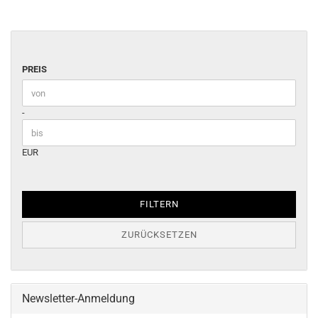
PREIS
PREIS
Preis bis
-
EUR
FILTERN
ZURÜCKSETZEN
Newsletter-Anmeldung