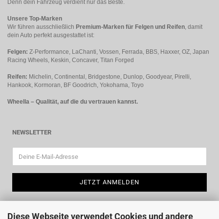
Denn dein Fahrzeug verdient nur das Beste.
Unsere Top-Marken
Wir führen ausschließlich
Premium-Marken für Felgen und Reifen
, damit
dein Auto perfekt ausgestattet ist:
Felgen:
Z-Performance, LaChanti, Vossen, Ferrada, BBS, Haxxer, OZ, Japan
Racing Wheels, Keskin, Concaver, Titan Forged
Reifen:
Michelin, Continental, Bridgestone, Dunlop, Goodyear, Pirelli,
Hankook, Kormoran, BF Goodrich, Yokohama, Toyo
Wheella – Qualität, auf die du vertrauen kannst.
NEWSLETTER
Diese Webseite verwendet Cookies und andere