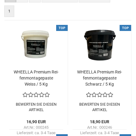
1
TOP
TOP
WHEEL­LA Pre­mi­um Rei­
WHEEL­LA Pre­mi­um Rei­
fen­mon­ta­ge­pas­te
fen­mon­ta­ge­pas­te
Weiss / 5 Kg
Schwarz / 5 Kg
BEWERTEN SIE DIESEN
BEWERTEN SIE DIESEN
ARTIKEL
ARTIKEL
16,90 EUR
18,90 EUR
Art.Nr.: 000245
Art.Nr.: 000246
Lieferzeit:
ca. 3-4 Tage
Lieferzeit:
ca. 3-4 Tage