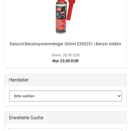
Dat­a­col Ben­zin­sys­tem­rei­ni­ger 300ml Z350251 | Ben­zin Ad­di­tiv
Ehem. 28,90 EUR
Nur 23,90 EUR
Hersteller
Erweiterte Suche
Erweiterte