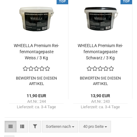
TOP
TOP
WHEEL­LA Pre­mi­um Rei­
WHEEL­LA Pre­mi­um Rei­
fen­mon­ta­ge­pas­te
fen­mon­ta­ge­pas­te
Weiss / 3 Kg
Schwarz / 3 Kg
BEWERTEN SIE DIESEN
BEWERTEN SIE DIESEN
ARTIKEL
ARTIKEL
11,90 EUR
13,90 EUR
Art.Nr.: 244
Art.Nr.: 243
Lieferzeit:
ca. 3-4 Tage
Lieferzeit:
ca. 3-4 Tage
FILTER
Sortieren nach
pro Seite
Sortieren nach
40 pro Seite