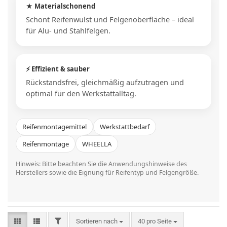
★ Materialschonend
Schont Reifenwulst und Felgenoberfläche – ideal
für Alu- und Stahlfelgen.
⚡ Effizient & sauber
Rückstandsfrei, gleichmäßig aufzutragen und
optimal für den Werkstattalltag.
Reifenmontagemittel
Werkstattbedarf
Reifenmontage
WHEELLA
Hinweis: Bitte beachten Sie die Anwendungshinweise des
Herstellers sowie die Eignung für Reifentyp und Felgengröße.
FILTER
Sortieren nach
pro Seite
Sortieren nach
40 pro Seite