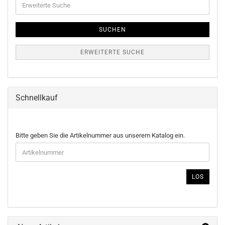
Suche
SUCHEN
ERWEITERTE SUCHE
Schnellkauf
BITTE
Bitte geben Sie die Artikelnummer aus unserem Katalog ein.
GEBEN
SIE
DIE
ARTIKELNUMMER
LOS
AUS
UNSEREM
KATALOG
EIN.