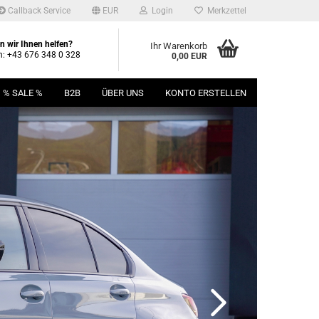
Callback Service
EUR
Login
Merkzettel
 wir Ihnen helfen?
Ihr Warenkorb
n: +43 676 348 0 328
0,00 EUR
% SALE %
B2B
ÜBER UNS
KONTO ERSTELLEN