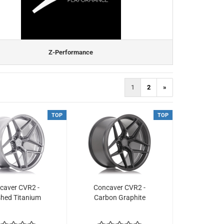
Z-Performance
1
2
»
TOP
TOP
ca­ver CVR2 -
Con­ca­ver CVR2 -
hed Ti­ta­ni­um
Car­bon Gra­phi­te