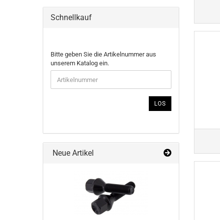
Schnellkauf
BITTE
Bitte geben Sie die Artikelnummer aus
GEBEN
unserem Katalog ein.
SIE
DIE
ARTIKELNUMMER
AUS
LOS
UNSEREM
KATALOG
EIN.
Neue Artikel