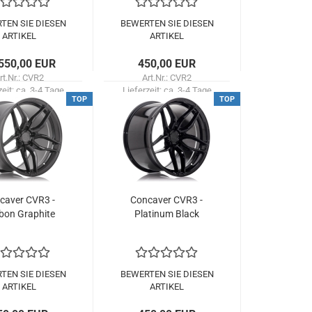
TEN SIE DIESEN
BEWERTEN SIE DIESEN
ARTIKEL
ARTIKEL
550,00 EUR
450,00 EUR
rt.Nr.: CVR2
Art.Nr.: CVR2
zeit:
ca. 3-4 Tage
Lieferzeit:
ca. 3-4 Tage
TOP
TOP
ca­ver CVR3 -
Con­ca­ver CVR3 -
bon Gra­phi­te
Pla­ti­num Black
TEN SIE DIESEN
BEWERTEN SIE DIESEN
ARTIKEL
ARTIKEL