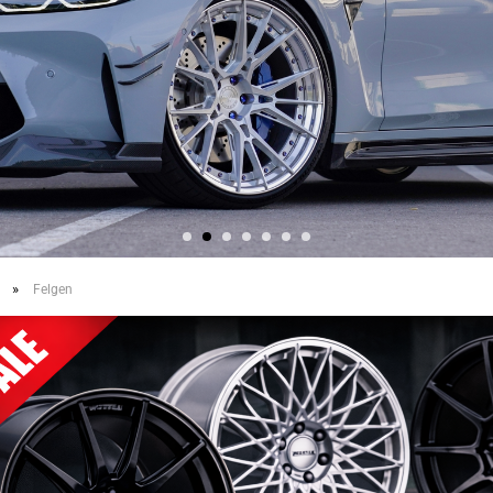
»
Felgen