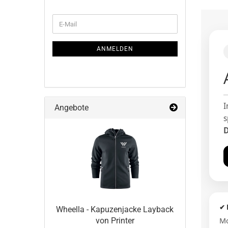
WEITER
E-
ZUR
Mail
NEWSLETTER-
ANMELDUNG
ANMELDEN
I
Angebote
s
D
✔ 
Wheel­la - Ka­pu­zen­ja­cke Lay­back
Mo
von Prin­ter