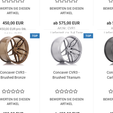
WERTEN SIE DIESEN
BEWERTEN SIE DIESEN
BEWER
ARTIKEL
ARTIKEL
450,00 EUR
ab 575,00 EUR
ab 
Art.Nr.: CVR1
A
450,00 EUR pro Stk.
Lieferzeit:
ca. 3-4 Tage
Liefer
Art.Nr.: CVR1
TOP
TOP
eferzeit:
ca. 3-4 Tage
Con­ca­ver CVR3 -
Con­ca­ver CVR3 -
Con­
Brushed Bron­ze
Brushed Ti­ta­ni­um
Car­
WERTEN SIE DIESEN
BEWERTEN SIE DIESEN
BEWER
ARTIKEL
ARTIKEL