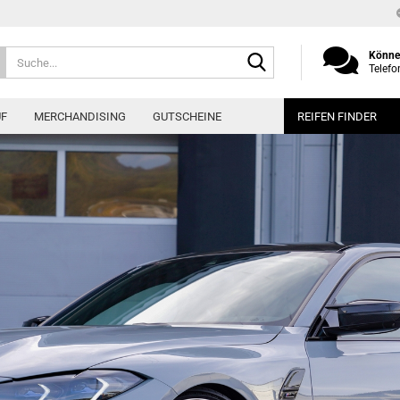
Suche...
Können
Telefo
UF
MERCHANDISING
GUTSCHEINE
REIFEN FINDER