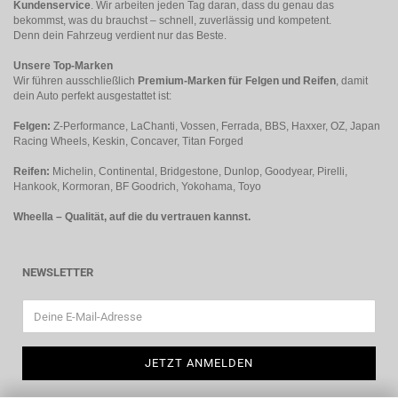
Kundenservice
. Wir arbeiten jeden Tag daran, dass du genau das
bekommst, was du brauchst – schnell, zuverlässig und kompetent.
Denn dein Fahrzeug verdient nur das Beste.
Unsere Top-Marken
Wir führen ausschließlich
Premium-Marken für Felgen und Reifen
, damit
dein Auto perfekt ausgestattet ist:
Felgen:
Z-Performance, LaChanti, Vossen, Ferrada, BBS, Haxxer, OZ, Japan
Racing Wheels, Keskin, Concaver, Titan Forged
Reifen:
Michelin, Continental, Bridgestone, Dunlop, Goodyear, Pirelli,
Hankook, Kormoran, BF Goodrich, Yokohama, Toyo
Wheella – Qualität, auf die du vertrauen kannst.
NEWSLETTER