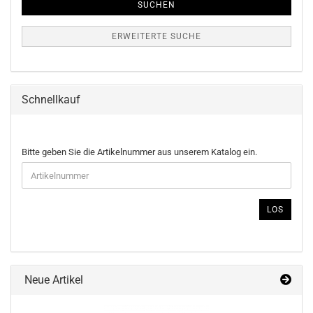
SUCHEN
ERWEITERTE SUCHE
Schnellkauf
BITTE
Bitte geben Sie die Artikelnummer aus unserem Katalog ein.
GEBEN
SIE
DIE
ARTIKELNUMMER
LOS
AUS
UNSEREM
KATALOG
EIN.
Neue Artikel