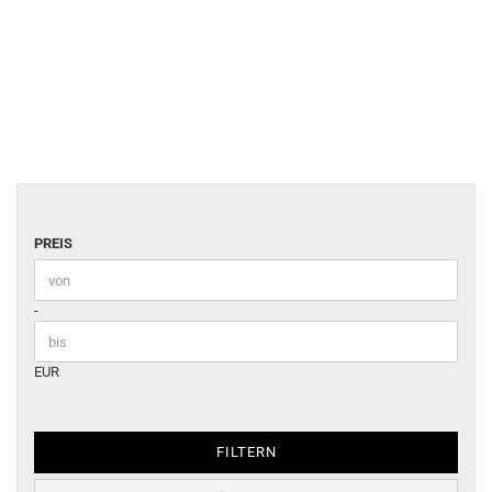
PREIS
PREIS
Preis bis
-
EUR
FILTERN