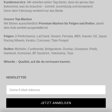
Kundenservice
. Wir arbeiten jeden Tag daran, dass du genau das
bekommst, was du brauchst – schnell, zuverlässig und kompetent.
Denn dein Fahrzeug verdient nur das Beste.
Unsere Top-Marken
Wir führen ausschließlich
Premium-Marken für Felgen und Reifen
, damit
dein Auto perfekt ausgestattet ist:
Felgen:
Z-Performance, LaChanti, Vossen, Ferrada, BBS, Haxxer, OZ, Japan
Racing Wheels, Keskin, Concaver, Titan Forged
Reifen:
Michelin, Continental, Bridgestone, Dunlop, Goodyear, Pirelli,
Hankook, Kormoran, BF Goodrich, Yokohama, Toyo
Wheella – Qualität, auf die du vertrauen kannst.
NEWSLETTER