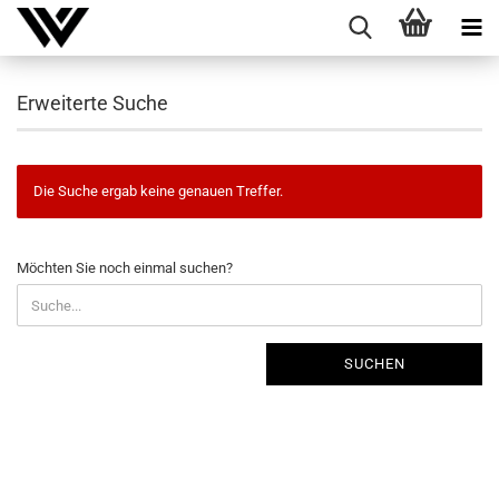
Erweiterte Suche
Die Suche ergab keine genauen Treffer.
MÖCHTEN
Möchten Sie noch einmal suchen?
SIE
NOCH
EINMAL
SUCHEN?
SUCHEN