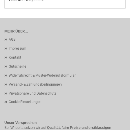
MEHR ÜBER...
AGB
Impressum
Kontakt
Gutscheine
Widerrufsrecht & Muster-Widerrufsformular
Versand- & Zahlungsbedingungen
Privatsphäre und Datenschutz
Cookie Einstellungen
Unser Versprechen
Bei Wheella setzen wir auf
Qualität, faire Preise und erstklassigen