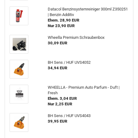
Dat­a­col Ben­zin­sys­tem­rei­ni­ger 300ml Z350251
| Ben­zin Ad­di­tiv
Ehem. 28,90 EUR
Nur 23,90 EUR
Wheel­la Pre­mi­um Schrau­ben­box
30,09 EUR
BH Sens / HUF UVS4052
34,94 EUR
WHEEL­LA - Pre­mi­um Auto Par­fum - Duft |
Fresh
Ehem. 3,04 EUR
Nur 2,25 EUR
BH Sens / HUF UVS4043
39,95 EUR