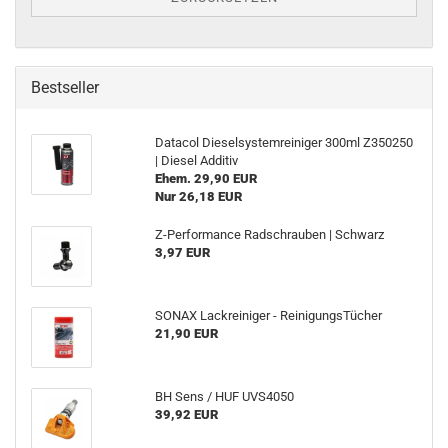
Bestseller
Dat­a­col Die­sel­sys­tem­rei­ni­ger 300ml Z350250
| Die­sel Ad­di­tiv
Ehem. 29,90 EUR
Nur 26,18 EUR
Z-​Performance Rad­schrau­ben | Schwarz
3,97 EUR
SONAX Lack­rei­ni­ger - Rei­ni­gungs­Tü­cher
21,90 EUR
BH Sens / HUF UVS4050
39,92 EUR