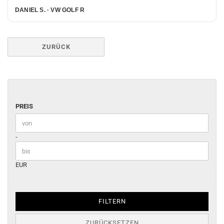
DANIEL S. · VW GOLF R
ZURÜCK
PREIS
PREIS
Preis bis
-
EUR
FILTERN
ZURÜCKSETZEN