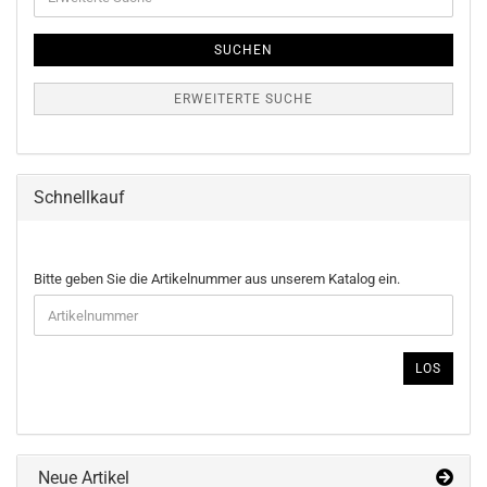
Suche
SUCHEN
ERWEITERTE SUCHE
Schnellkauf
BITTE
Bitte geben Sie die Artikelnummer aus unserem Katalog ein.
GEBEN
SIE
DIE
ARTIKELNUMMER
LOS
AUS
UNSEREM
KATALOG
EIN.
Neue Artikel