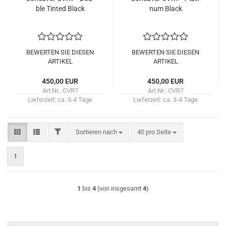
ble Tin­ted Black
num Black
BEWERTEN SIE DIESEN
BEWERTEN SIE DIESEN
ARTIKEL
ARTIKEL
450,00 EUR
450,00 EUR
Art.Nr.: CVR7
Art.Nr.: CVR7
Lieferzeit:
ca. 3-4 Tage
Lieferzeit:
ca. 3-4 Tage
FILTER
Sortieren nach
pro Seite
Sortieren nach
40 pro Seite
1
1
bis
4
(von insgesamt
4
)