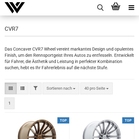
CVR7
Das Concaver CVR7 Wheel vereint markantes Design und opulentes
Finish, um den Rennsportgeist Ihres Autos zu entfesseln. Entwickelt
für Fahrer, die Ästhetik und Leistung in perfekter Kombination
suchen, hebt es Ihr Fahrerlebnis auf die nächste Stufe.
FILTER
Sortieren nach
pro Seite
Sortieren nach
40 pro Seite
1
TOP
TOP