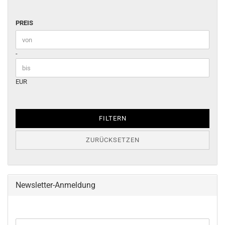
PREIS
PREIS
Preis bis
-
EUR
FILTERN
ZURÜCKSETZEN
Newsletter-Anmeldung
WEITER