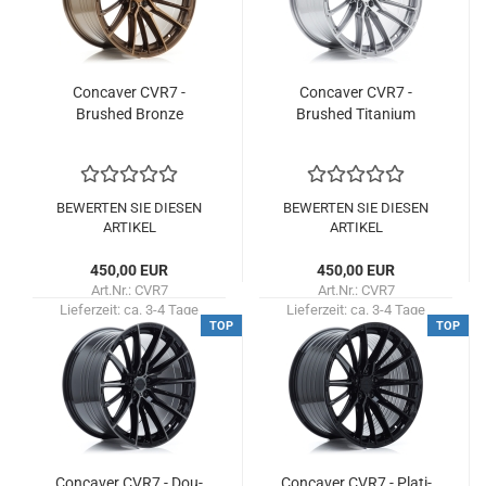
Con­ca­ver CVR7 -
Con­ca­ver CVR7 -
Brushed Bron­ze
Brushed Ti­ta­ni­um
BEWERTEN SIE DIESEN
BEWERTEN SIE DIESEN
ARTIKEL
ARTIKEL
450,00 EUR
450,00 EUR
Art.Nr.: CVR7
Art.Nr.: CVR7
Lieferzeit:
ca. 3-4 Tage
Lieferzeit:
ca. 3-4 Tage
TOP
TOP
Con­ca­ver CVR7 - Dou­
Con­ca­ver CVR7 - Pla­ti­