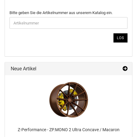
BITTE
Bitte geben Sie die Artikelnummer aus unserem Katalog ein.
GEBEN
SIE
DIE
ARTIKELNUMMER
LOS
AUS
UNSEREM
KATALOG
EIN.
Neue Artikel
Z-​Performance - ZP.MONO 2 Ultra Con­ca­ve / Ma­ca­ron