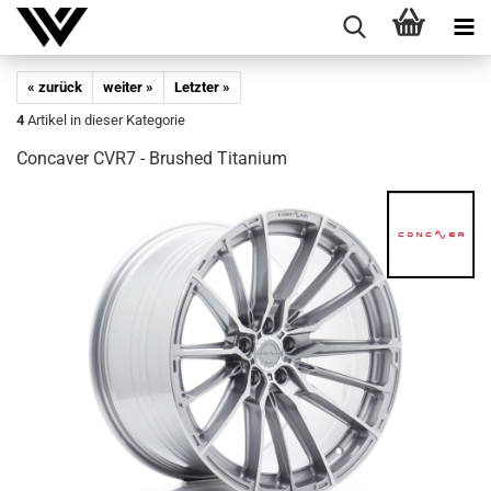
« zurück
weiter »
Letzter »
4
Artikel in dieser Kategorie
Con­ca­ver CVR7 - Brushed Ti­ta­ni­um