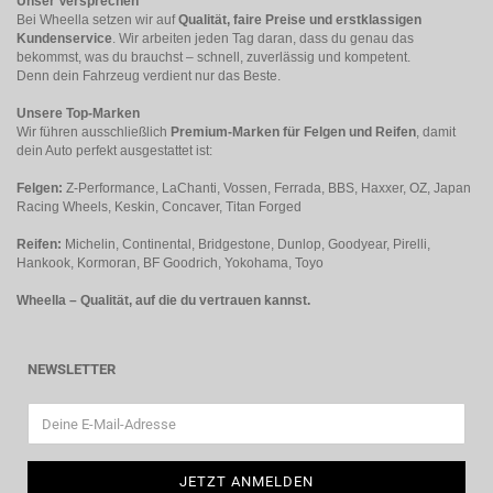
Unser Versprechen
Bei Wheella setzen wir auf
Qualität, faire Preise und erstklassigen
Kundenservice
. Wir arbeiten jeden Tag daran, dass du genau das
bekommst, was du brauchst – schnell, zuverlässig und kompetent.
Denn dein Fahrzeug verdient nur das Beste.
Unsere Top-Marken
Wir führen ausschließlich
Premium-Marken für Felgen und Reifen
, damit
dein Auto perfekt ausgestattet ist:
Felgen:
Z-Performance, LaChanti, Vossen, Ferrada, BBS, Haxxer, OZ, Japan
Racing Wheels, Keskin, Concaver, Titan Forged
Reifen:
Michelin, Continental, Bridgestone, Dunlop, Goodyear, Pirelli,
Hankook, Kormoran, BF Goodrich, Yokohama, Toyo
Wheella – Qualität, auf die du vertrauen kannst.
NEWSLETTER