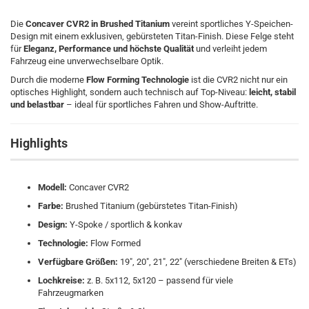
Die
Concaver CVR2 in Brushed Titanium
vereint sportliches Y-Speichen-
Design mit einem exklusiven, gebürsteten Titan-Finish. Diese Felge steht
für
Eleganz, Performance und höchste Qualität
und verleiht jedem
Fahrzeug eine unverwechselbare Optik.
Durch die moderne
Flow Forming Technologie
ist die CVR2 nicht nur ein
optisches Highlight, sondern auch technisch auf Top-Niveau:
leicht, stabil
und belastbar
– ideal für sportliches Fahren und Show-Auftritte.
Highlights
Modell:
Concaver CVR2
Farbe:
Brushed Titanium (gebürstetes Titan-Finish)
Design:
Y-Spoke / sportlich & konkav
Technologie:
Flow Formed
Verfügbare Größen:
19", 20", 21", 22" (verschiedene Breiten & ETs)
Lochkreise:
z. B. 5x112, 5x120 – passend für viele
Fahrzeugmarken