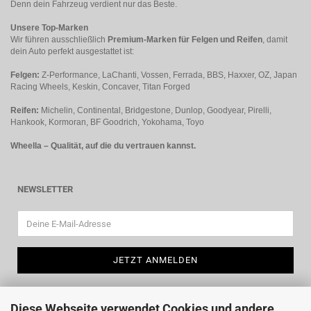
Denn dein Fahrzeug verdient nur das Beste.
Unsere Top-Marken
Wir führen ausschließlich
Premium-Marken für Felgen und Reifen
, damit
dein Auto perfekt ausgestattet ist:
Felgen:
Z-Performance, LaChanti, Vossen, Ferrada, BBS, Haxxer, OZ, Japan
Racing Wheels, Keskin, Concaver, Titan Forged
Reifen:
Michelin, Continental, Bridgestone, Dunlop, Goodyear, Pirelli,
Hankook, Kormoran, BF Goodrich, Yokohama, Toyo
Wheella – Qualität, auf die du vertrauen kannst.
NEWSLETTER
Diese Webseite verwendet Cookies und andere