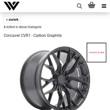
« zurück
2
Artikel in dieser Kategorie
Con­ca­ver CVR1 - Car­bon Gra­phi­te