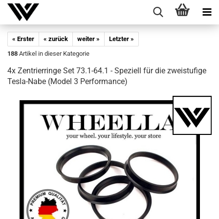
« Erster
« zurück
weiter »
Letzter »
188
Artikel in dieser Kategorie
4x Zen­trier­rin­ge Set 73.1-64.1 - Spe­zi­ell für die zwei­stu­fi­ge
Tesla-​Nabe (Model 3 Per­for­mance)