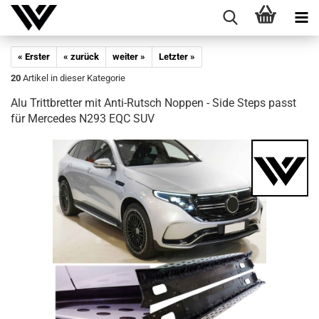
« Erster
« zurück
weiter »
Letzter »
20
Artikel in dieser Kategorie
Alu Tritt­bret­ter mit Anti-​Rutsch Nop­pen - Side Steps passt
für Mer­ce­des N293 EQC SUV