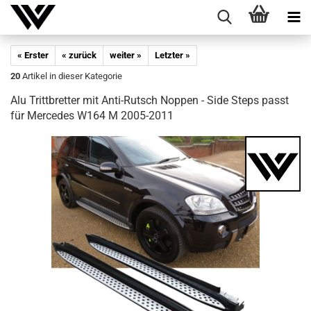
« Erster
« zurück
weiter »
Letzter »
20
Artikel in dieser Kategorie
Alu Tritt­bret­ter mit Anti-​Rutsch Nop­pen - Side Steps passt
für Mer­ce­des W164 M 2005-​2011