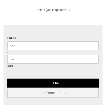
1
bis
1
(von insgesamt
1
)
PREIS
PREIS
Preis bis
-
EUR
FILTERN
ZURÜCKSETZEN