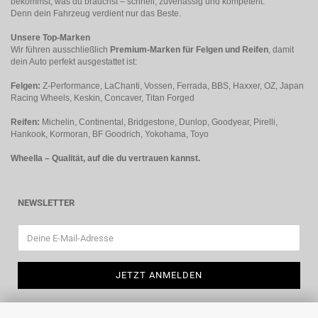
bekommst, was du brauchst – schnell, zuverlässig und kompetent.
Denn dein Fahrzeug verdient nur das Beste.
Unsere Top-Marken
Wir führen ausschließlich
Premium-Marken für Felgen und Reifen
, damit
dein Auto perfekt ausgestattet ist:
Felgen:
Z-Performance, LaChanti, Vossen, Ferrada, BBS, Haxxer, OZ, Japan
Racing Wheels, Keskin, Concaver, Titan Forged
Reifen:
Michelin, Continental, Bridgestone, Dunlop, Goodyear, Pirelli,
Hankook, Kormoran, BF Goodrich, Yokohama, Toyo
Wheella – Qualität, auf die du vertrauen kannst.
NEWSLETTER