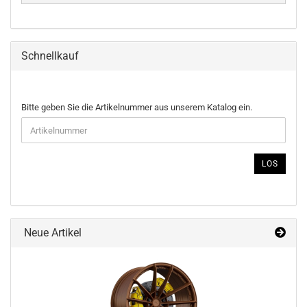
Schnellkauf
BITTE
Bitte geben Sie die Artikelnummer aus unserem Katalog ein.
GEBEN
SIE
DIE
ARTIKELNUMMER
LOS
AUS
UNSEREM
KATALOG
EIN.
Neue Artikel