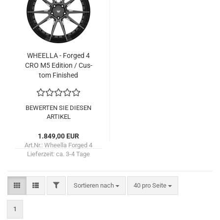
WHEEL­LA - For­ged 4
CRO M5 Edi­ti­on / Cus­
tom Fi­nis­hed
BEWERTEN SIE DIESEN
ARTIKEL
1.849,00 EUR
Art.Nr.: Wheella Forged 4
Lieferzeit:
ca. 3-4 Tage
FILTER
Sortieren nach
pro Seite
Sortieren nach
40 pro Seite
1