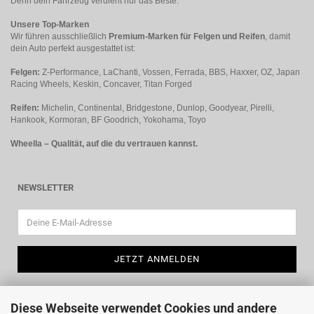
Denn dein Fahrzeug verdient nur das Beste.
Unsere Top-Marken
Wir führen ausschließlich
Premium-Marken für Felgen und Reifen
, damit
dein Auto perfekt ausgestattet ist:
Felgen:
Z-Performance, LaChanti, Vossen, Ferrada, BBS, Haxxer, OZ, Japan
Racing Wheels, Keskin, Concaver, Titan Forged
Reifen:
Michelin, Continental, Bridgestone, Dunlop, Goodyear, Pirelli,
Hankook, Kormoran, BF Goodrich, Yokohama, Toyo
Wheella – Qualität, auf die du vertrauen kannst.
NEWSLETTER
Diese Webseite verwendet Cookies und andere