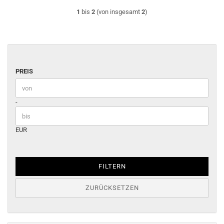
1
bis
2
(von insgesamt
2
)
PREIS
PREIS
Preis bis
-
EUR
FILTERN
ZURÜCKSETZEN