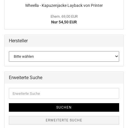
Wheel­la - Ka­pu­zen­ja­cke Lay­back von Prin­ter
Ehem. 69,00 EUR
Nur 54,50 EUR
Hersteller
Erweiterte Suche
Erweiterte
Suche
SUCHEN
ERWEITERTE SUCHE