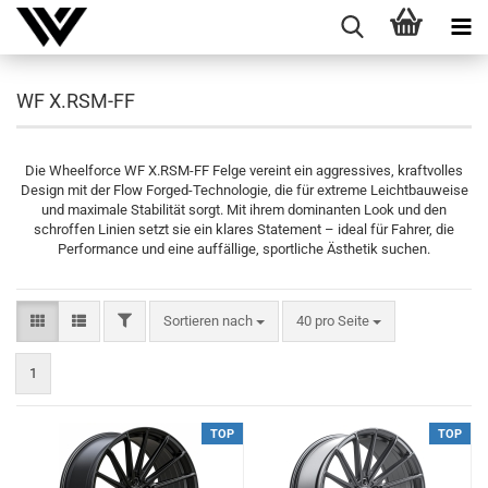
WF X.RSM-FF
Die Wheelforce WF X.RSM-FF Felge vereint ein aggressives, kraftvolles
Design mit der Flow Forged-Technologie, die für extreme Leichtbauweise
und maximale Stabilität sorgt. Mit ihrem dominanten Look und den
schroffen Linien setzt sie ein klares Statement – ideal für Fahrer, die
Performance und eine auffällige, sportliche Ästhetik suchen.
FILTER
Sortieren nach
pro Seite
Sortieren nach
40 pro Seite
1
TOP
TOP