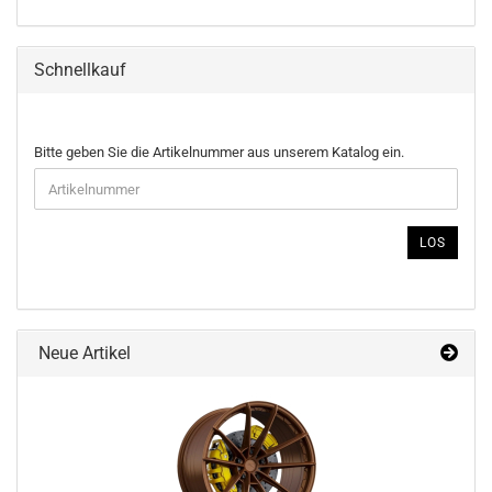
Schnellkauf
BITTE
Bitte geben Sie die Artikelnummer aus unserem Katalog ein.
GEBEN
SIE
DIE
ARTIKELNUMMER
LOS
AUS
UNSEREM
KATALOG
EIN.
Neue Artikel