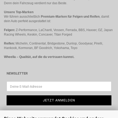
Denn dein Fahrzeug verdient nur das Beste.
Unsere Top-Marken
Wir führen ausschließlich
Premium-Marken für Felgen und Reifen
, damit
dein Auto perfekt ausgestattet ist:
Felgen:
Z-Performance, LaChanti, Vossen, Ferrada, BBS, Haxxer, OZ, Japan
Racing Wheels, Keskin, Concaver, Titan Forged
Reifen:
Michelin, Continental, Bridgestone, Dunlop, Goodyear, Pirelli,
Hankook, Kormoran, BF Goodrich, Yokohama, Toyo
Wheella – Qualität, auf die du vertrauen kannst.
NEWSLETTER