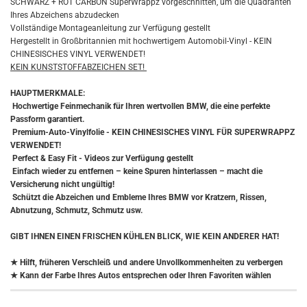
SCHWARZ + ROT CARBON SuperWrappz vorgeschnitten, um die Quadranten
Ihres Abzeichens abzudecken
Vollständige Montageanleitung zur Verfügung gestellt
Hergestellt in Großbritannien mit hochwertigem Automobil-Vinyl - KEIN
CHINESISCHES VINYL VERWENDET!
KEIN KUNSTSTOFFABZEICHEN SET!
HAUPTMERKMALE:
Hochwertige Feinmechanik für Ihren wertvollen BMW, die eine perfekte
Passform garantiert.
Premium-Auto-Vinylfolie - KEIN CHINESISCHES VINYL FÜR SUPERWRAPPZ
VERWENDET!
Perfect & Easy Fit - Videos zur Verfügung gestellt
Einfach wieder zu entfernen – keine Spuren hinterlassen – macht die
Versicherung nicht ungültig!
Schützt die Abzeichen und Embleme Ihres BMW vor Kratzern, Rissen,
Abnutzung, Schmutz, Schmutz usw.
GIBT IHNEN EINEN FRISCHEN KÜHLEN BLICK, WIE KEIN ANDERER HAT!
★
Hilft, früheren Verschleiß und andere Unvollkommenheiten zu verbergen
★
Kann der Farbe Ihres Autos entsprechen oder Ihren Favoriten wählen