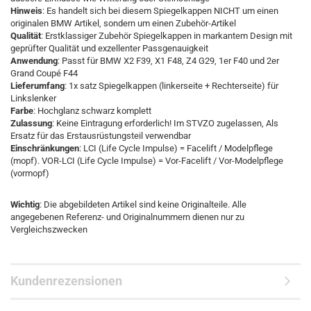
Hinweis
: Es handelt sich bei diesem Spiegelkappen NICHT um einen
originalen BMW Artikel, sondern um einen Zubehör-Artikel
Qualität
: Erstklassiger Zubehör Spiegelkappen in markantem Design mit
geprüfter Qualität und exzellenter Passgenauigkeit
Anwendung
: Passt für BMW X2 F39, X1 F48, Z4 G29, 1er F40 und 2er
Grand Coupé F44
Lieferumfang
: 1x satz Spiegelkappen (linkerseite + Rechterseite) für
Linkslenker
Farbe
: Hochglanz schwarz komplett
Zulassung
: Keine Eintragung erforderlich! Im STVZO zugelassen, Als
Ersatz für das Erstausrüstungsteil verwendbar
Einschränkungen
: LCI (Life Cycle Impulse) = Facelift / Modelpflege
(mopf). VOR-LCI (Life Cycle Impulse) = Vor-Facelift / Vor-Modelpflege
(vormopf)
Wichtig
: Die abgebildeten Artikel sind keine Originalteile. Alle
angegebenen Referenz- und Originalnummern dienen nur zu
Vergleichszwecken
Kundenrezensionen