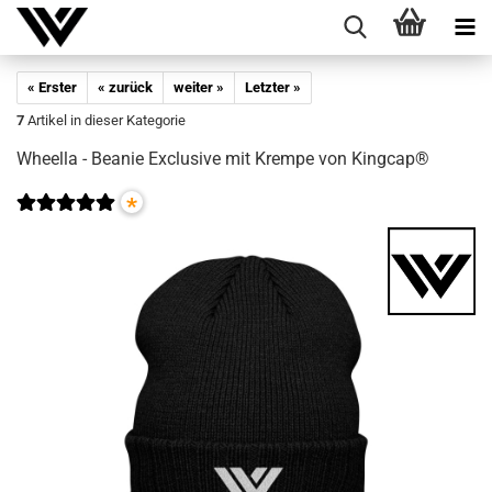
« Erster
« zurück
weiter »
Letzter »
7
Artikel in dieser Kategorie
Wheel­la - Be­a­nie Ex­clu­si­ve mit Krem­pe von King­cap®
*