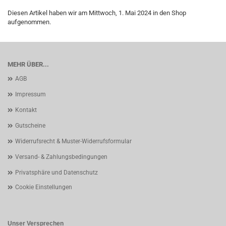
Diesen Artikel haben wir am Mittwoch, 1. Mai 2024 in den Shop
aufgenommen.
MEHR ÜBER...
AGB
Impressum
Kontakt
Gutscheine
Widerrufsrecht & Muster-Widerrufsformular
Versand- & Zahlungsbedingungen
Privatsphäre und Datenschutz
Cookie Einstellungen
Unser Versprechen