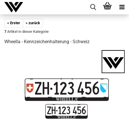
« Erster
« zurück
7
Artikel in dieser Kategorie
Wheel­la - Kenn­zei­chen­hal­te­rung - Schweiz