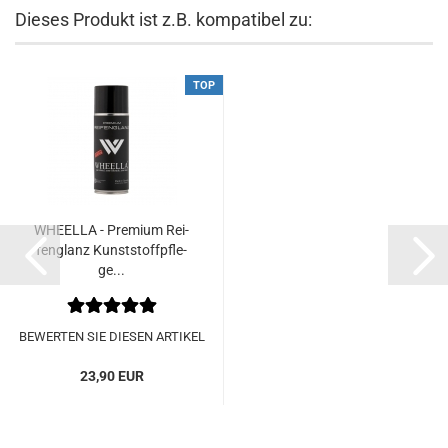
Dieses Produkt ist z.B. kompatibel zu:
TOP
WHEEL­LA - Pre­mi­um Rei­
fen­glanz Kunst­stoff­pfle­
ge...
BEWERTEN SIE DIESEN ARTIKEL
23,90 EUR