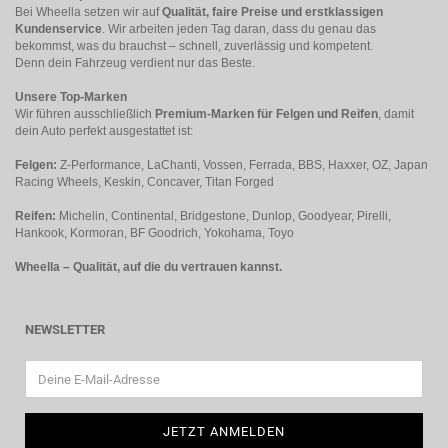
Bei Wheella setzen wir auf
Qualität, faire Preise und erstklassigen
Kundenservice
. Wir arbeiten jeden Tag daran, dass du genau das
bekommst, was du brauchst – schnell, zuverlässig und kompetent.
Denn dein Fahrzeug verdient nur das Beste.
Unsere Top-Marken
Wir führen ausschließlich
Premium-Marken für Felgen und Reifen
, damit
dein Auto perfekt ausgestattet ist:
Felgen:
Z-Performance, LaChanti, Vossen, Ferrada, BBS, Haxxer, OZ, Japan
Racing Wheels, Keskin, Concaver, Titan Forged
Reifen:
Michelin, Continental, Bridgestone, Dunlop, Goodyear, Pirelli,
Hankook, Kormoran, BF Goodrich, Yokohama, Toyo
Wheella – Qualität, auf die du vertrauen kannst.
NEWSLETTER