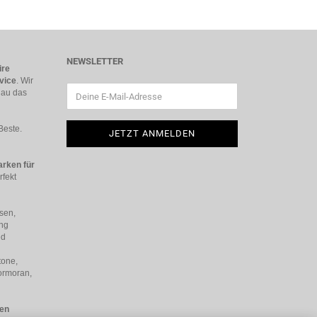
NEWSLETTER
ire
vice
. Wir
nau das
Beste.
rken für
rfekt
sen,
ing
ed
tone,
ormoran,
uen