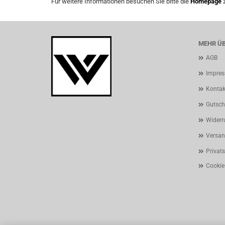
Für weitere Informationen besuchen Sie bitte die
Homepage
z
MEHR ÜB
AGB
Impre
Kontak
Gutsch
Widerr
Versan
Privat
Cookie