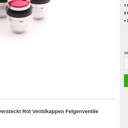
1 
2 
> 
St
St
versteckt Rot Ventilkappen Felgenventile