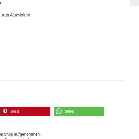
h
le aus Aluminium
pin it
teilen
 den Shop aufgenommen.