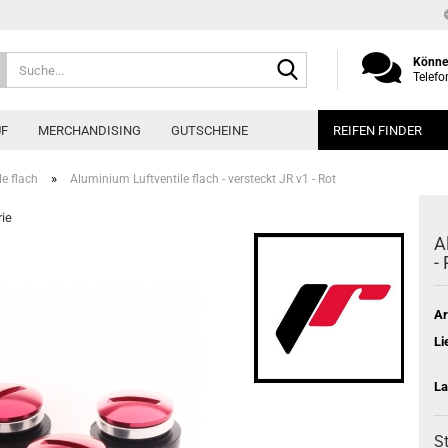
Suche...
Können
Telefo
UF
MERCHANDISING
GUTSCHEINE
REIFEN FINDER
»
le flach
Aluminium Luftventile flach - versteckt JR v1 - Rot
rie
Al
-
Ar
Li
La
St