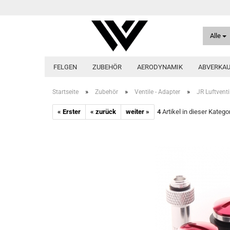
Alle
FELGEN
ZUBEHÖR
AERODYNAMIK
ABVERKA
»
»
»
Startseite
Zubehör
Ventile - Adapter
JR Luftventi
« Erster
« zurück
weiter »
4
Artikel in dieser Katego