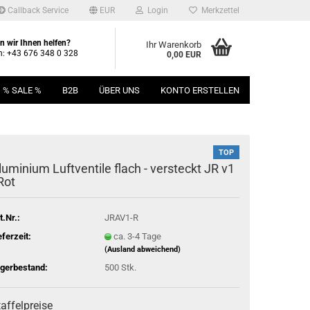
Callback Service
EUR
Login
Merkzettel
 wir Ihnen helfen?
Ihr Warenkorb
n: +43 676 348 0 328
0,00 EUR
% SALE %
B2B
ÜBER UNS
KONTO ERSTELLEN
TOP
u­mi­ni­um Luft­ven­ti­le flach - ver­steckt JR v1
 Rot
t.Nr.:
JRAV1-R
eferzeit:
ca. 3-4 Tage
(Ausland abweichend)
gerbestand:
500
Stk.
affelpreise