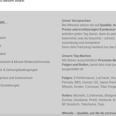
u diesem Artikel.
Unser Versprechen
ER...
Bei Wheella setzen wir auf
Qualität, fa
Preise und erstklassigen Kundenser
arbeiten jeden Tag daran, dass du ge
ssum
bekommst, was du brauchst – schnell,
zuverlässig und kompetent.
t
Denn dein Fahrzeug verdient nur das 
eine
Unsere Top-Marken
Wir führen ausschließlich
Premium-Ma
ufsrecht & Muster-Widerrufsformular
Felgen und Reifen
, damit dein Auto pe
ausgestattet ist:
d- & Zahlungsbedingungen
sphäre und Datenschutz
Felgen:
Z-Performance, LaChanti, Vos
Ferrada, BBS, Haxxer, OZ, Japan Rac
 Einstellungen
Wheels, Keskin, Concaver, Titan Forg
Reifen:
Michelin, Continental, Bridges
Dunlop, Goodyear, Pirelli, Hankook, K
BF Goodrich, Yokohama, Toyo
Wheella – Qualität, auf die du vertra