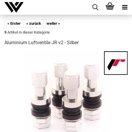
« Erster
« zurück
weiter »
9
Artikel in dieser Kategorie
Alu­mi­ni­um Luft­ven­ti­le JR v2 - Sil­ber