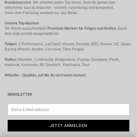
Kundenservice
. Wir arbeiten jeden Tag daran, dass du genau das
bekommst, was du brauchst – schnell, zuverlässig und kompetent.
Denn dein Fahrzeug verdient nur das Beste.
Unsere Top-Marken
Wir führen ausschließlich
Premium-Marken für Felgen und Reifen
, damit
dein Auto perfekt ausgestattet ist:
Felgen:
Z-Performance, LaChanti, Vossen, Ferrada, BBS, Haxxer, OZ, Japan
Racing Wheels, Keskin, Concaver, Titan Forged
Reifen:
Michelin, Continental, Bridgestone, Dunlop, Goodyear, Pirelli,
Hankook, Kormoran, BF Goodrich, Yokohama, Toyo
Wheella – Qualität, auf die du vertrauen kannst.
NEWSLETTER