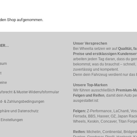
in den Shop aufgenommen.
Unser Versprechen
ER...
Bei Wheella setzen wir auf
Qualität, fa
Preise und erstklassigen Kundenser
arbeiten jeden Tag daran, dass du ge
ssum
bekommst, was du brauchst – schnell,
zuverlässig und kompetent.
t
Denn dein Fahrzeug verdient nur das 
eine
Unsere Top-Marken
Wir führen ausschließlich
Premium-Ma
ufsrecht & Muster-Widerrufsformular
Felgen und Reifen
, damit dein Auto pe
ausgestattet ist:
d- & Zahlungsbedingungen
sphäre und Datenschutz
Felgen:
Z-Performance, LaChanti, Vos
Ferrada, BBS, Haxxer, OZ, Japan Rac
 Einstellungen
Wheels, Keskin, Concaver, Titan Forg
Reifen:
Michelin, Continental, Bridges