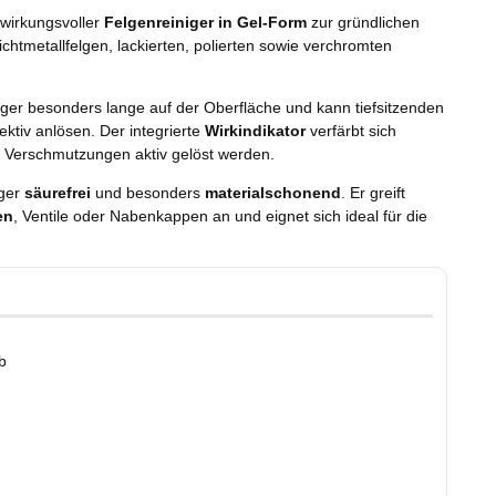
 wirkungsvoller
Felgenreiniger in Gel-Form
zur gründlichen
chtmetallfelgen, lackierten, polierten sowie verchromten
iger besonders lange auf der Oberfläche und kann tiefsitzenden
ektiv anlösen. Der integrierte
Wirkindikator
verfärbt sich
e Verschmutzungen aktiv gelöst werden.
iger
säurefrei
und besonders
materialschonend
. Er greift
en
, Ventile oder Nabenkappen an und eignet sich ideal für die
b