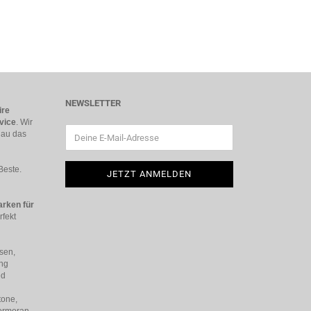
NEWSLETTER
ire
vice
. Wir
nau das
Beste.
rken für
rfekt
sen,
ing
ed
tone,