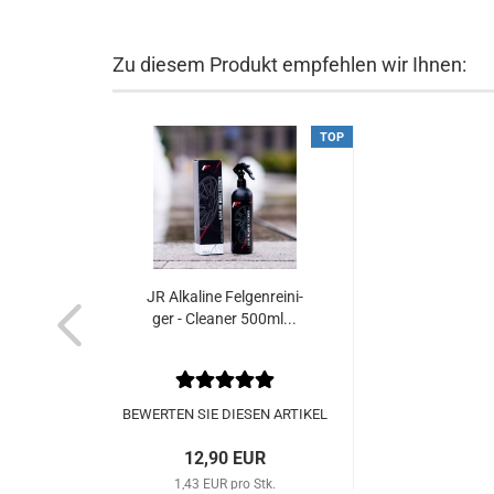
Zu diesem Produkt empfehlen wir Ihnen:
TOP
JR Al­ka­li­ne Fel­gen­rei­ni­
ger - Clea­ner 500ml...
BEWERTEN SIE DIESEN ARTIKEL
12,90 EUR
1,43 EUR pro Stk.