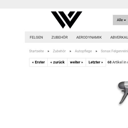
Alle
FELGEN
ZUBEHÖR
AERODYNAMIK
ABVERKA
»
»
»
Startseite
Zubehör
Autopflege
Sonax Felgenrein
« Erster
« zurück
weiter »
Letzter »
68
Artikel in