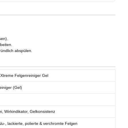
sen).
beiten.
ründlich abspülen.
treme Felgenreiniger Gel
einiger (Gel)
i, Wirkindikator, Gelkonsistenz
Alu-, lackierte, polierte & verchromte Felgen