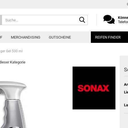
Suche...
Können
Telefo
UF
MERCHANDISING
GUTSCHEINE
REIFEN FINDER
iger Gel 500 ml
 dieser Kategorie
S
Ar
Li
La