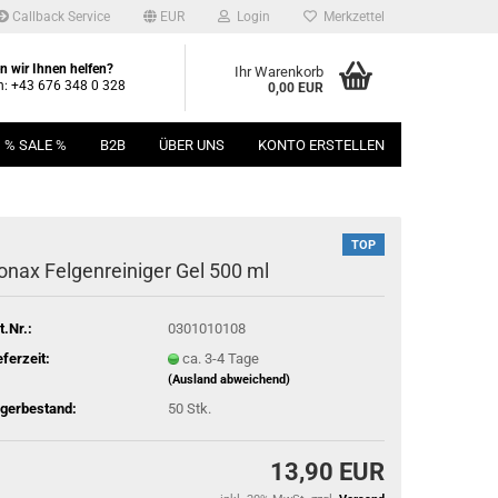
Callback Service
EUR
Login
Merkzettel
 wir Ihnen helfen?
Ihr Warenkorb
n: +43 676 348 0 328
0,00 EUR
% SALE %
B2B
ÜBER UNS
KONTO ERSTELLEN
TOP
onax Fel­gen­rei­ni­ger Gel 500 ml
t.Nr.:
0301010108
eferzeit:
ca. 3-4 Tage
(Ausland abweichend)
gerbestand:
50
Stk.
13,90 EUR