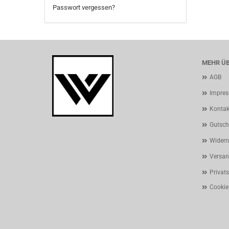
Passwort vergessen?
MEHR ÜB
AGB
Impre
Kontak
Gutsch
Widerr
Versan
Privat
Cookie