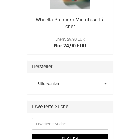
Wheel­la Pre­mi­um Mi­cro­fa­ser­tü­
cher
Ehem. 29,90 EUR
Nur 24,90 EUR
Hersteller
Erweiterte Suche
Erweiterte
Suche