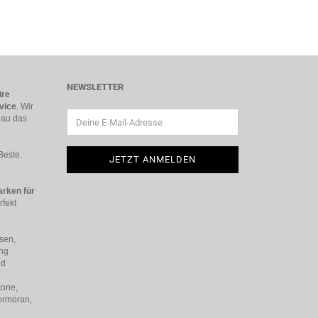
NEWSLETTER
ire
vice
. Wir
nau das
Beste.
rken für
rfekt
sen,
ing
ed
tone,
ormoran,