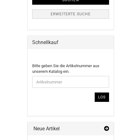
SUCHEN
ERWEITERTE SUCHE
Schnellkauf
BITTE
Bitte geben Sie die Artikelnummer aus
GEBEN
unserem Katalog ein.
SIE
DIE
ARTIKELNUMMER
AUS
LOS
UNSEREM
KATALOG
EIN.
Neue Artikel