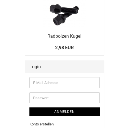
Rad­bol­zen Kugel
2,98 EUR
Login
E-
Mail-
Adresse
Passwort
ANMELDEN
Konto erstellen