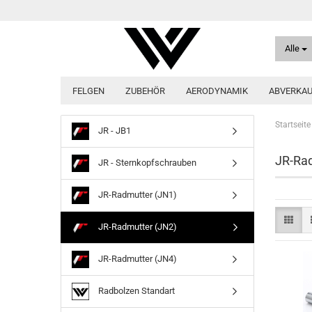
Alle
FELGEN
ZUBEHÖR
AERODYNAMIK
ABVERKA
Startseite
JR - JB1
JR-Rad
JR - Sternkopfschrauben
JR-Radmutter (JN1)
JR-Radmutter (JN2)
JR-Radmutter (JN4)
Radbolzen Standart