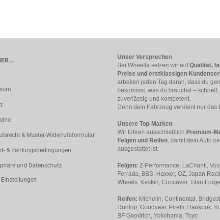
Unser Versprechen
ER...
Bei Wheella setzen wir auf
Qualität, fa
Preise und erstklassigen Kundenser
arbeiten jeden Tag daran, dass du ge
ssum
bekommst, was du brauchst – schnell,
zuverlässig und kompetent.
t
Denn dein Fahrzeug verdient nur das 
eine
Unsere Top-Marken
Wir führen ausschließlich
Premium-Ma
ufsrecht & Muster-Widerrufsformular
Felgen und Reifen
, damit dein Auto pe
ausgestattet ist:
d- & Zahlungsbedingungen
sphäre und Datenschutz
Felgen:
Z-Performance, LaChanti, Vos
Ferrada, BBS, Haxxer, OZ, Japan Rac
 Einstellungen
Wheels, Keskin, Concaver, Titan Forg
Reifen:
Michelin, Continental, Bridges
Dunlop, Goodyear, Pirelli, Hankook, K
BF Goodrich, Yokohama, Toyo