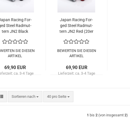
Japan Ra­cing For­
Japan Ra­cing For­
ged Steel Rad­mut­
ged Steel Rad­mut­
tern JN2 Black
tern JN2 Red (20er
(20er Set)
Set)
WERTEN SIE DIESEN
BEWERTEN SIE DIESEN
ARTIKEL
ARTIKEL
69,90 EUR
69,90 EUR
eferzeit:
ca. 3-4 Tage
Lieferzeit:
ca. 3-4 Tage
Sortieren nach
pro Seite
Sortieren nach
40 pro Seite
1
bis
2
(von insgesamt
2
)