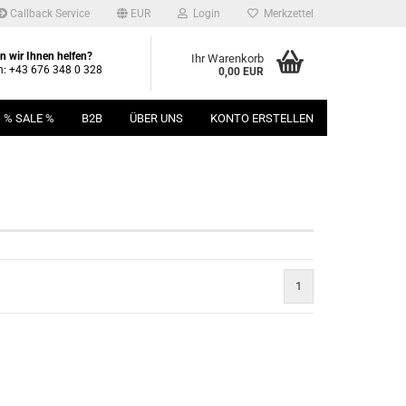
Callback Service
EUR
Login
Merkzettel
 wir Ihnen helfen?
Ihr Warenkorb
n: +43 676 348 0 328
0,00 EUR
% SALE %
B2B
ÜBER UNS
KONTO ERSTELLEN
1