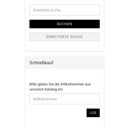
Erweiterte
Suche
SUCHEN
ERWEITERTE SUCHE
Schnellkauf
BITTE
Bitte geben Sie die Artikelnummer aus
GEBEN
unserem Katalog ein.
SIE
DIE
ARTIKELNUMMER
AUS
LOS
UNSEREM
KATALOG
EIN.