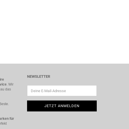
NEWSLETTER
ire
vice
. Wir
nau das
Beste.
rken für
rfekt