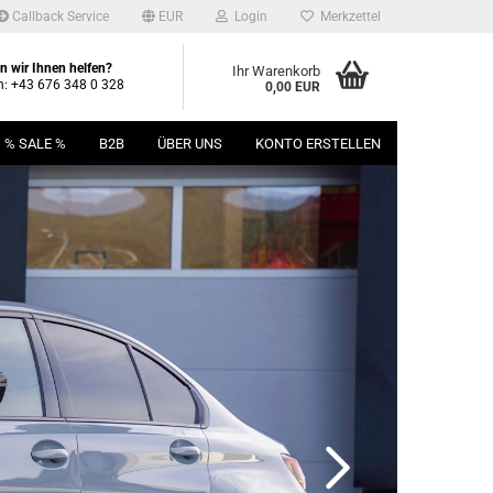
Callback Service
EUR
Login
Merkzettel
 wir Ihnen helfen?
Ihr Warenkorb
n: +43 676 348 0 328
0,00 EUR
% SALE %
B2B
ÜBER UNS
KONTO ERSTELLEN