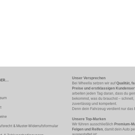
Unser Versprechen
ER...
Bei Wheella setzen wir auf
Qualität, fa
Preise und erstklassigen Kundenser
arbeiten jeden Tag daran, dass du ge
ssum
bekommst, was du brauchst – schnell,
zuverlässig und kompetent.
t
Denn dein Fahrzeug verdient nur das 
eine
Unsere Top-Marken
Wir führen ausschließlich
Premium-Ma
ufsrecht & Muster-Widerrufsformular
Felgen und Reifen
, damit dein Auto pe
ausgestattet ist: