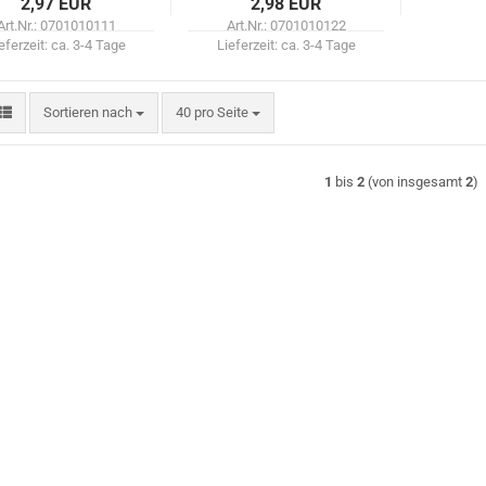
2,97 EUR
2,98 EUR
Art.Nr.: 0701010111
Art.Nr.: 0701010122
eferzeit:
ca. 3-4 Tage
Lieferzeit:
ca. 3-4 Tage
Sortieren nach
pro Seite
Sortieren nach
40 pro Seite
1
bis
2
(von insgesamt
2
)