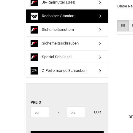
JR-Radmutter (JN4)
Diese Rad
Radbolzen Standart
Sicherheitsmuttern
Sicherheitsschrauben
Spezial Schlüssel
Z-Performance Schrauben
PREIS
PREIS
Preis bis
-
EUR
BE