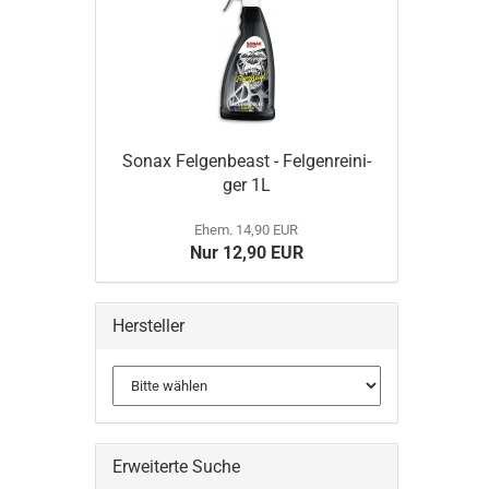
Sonax Fel­gen­be­ast - Fel­gen­rei­ni­
ger 1L
Ehem. 14,90 EUR
Nur 12,90 EUR
Hersteller
Erweiterte Suche