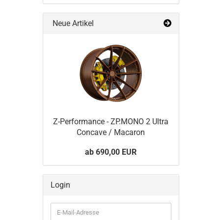
Neue Artikel
Z-​Performance - ZP.MONO 2 Ultra
Con­ca­ve / Ma­ca­ron
ab 690,00 EUR
Login
E-