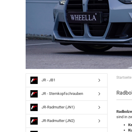
Startseite
JR - JB1
Radbol
JR - Sternkopfschrauben
JR-Radmutter (JN1)
Radbolze
sind in z
JR-Radmutter (JN2)
Ke
Ku