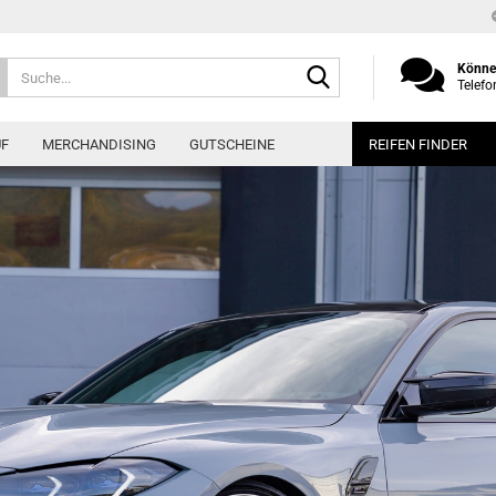
Suche...
Können
Telefo
UF
MERCHANDISING
GUTSCHEINE
REIFEN FINDER