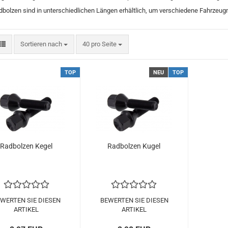
bolzen sind in unterschiedlichen Längen erhältlich, um verschiedene Fahrzeug
Sortieren nach
pro Seite
Sortieren nach
40 pro Seite
TOP
NEU
TOP
Rad­bol­zen Kegel
Rad­bol­zen Kugel
WERTEN SIE DIESEN
BEWERTEN SIE DIESEN
ARTIKEL
ARTIKEL