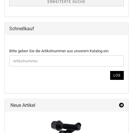
ERWEITERTE SUCHE
Schnellkauf
BITTE
Bitte geben Sie die Artikelnummer aus unserem Katalog ein.
GEBEN
SIE
DIE
ARTIKELNUMMER
LOS
AUS
UNSEREM
KATALOG
EIN.
Neue Artikel