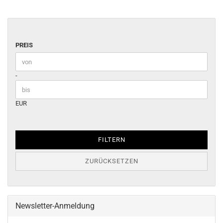
PREIS
PREIS
Preis bis
-
EUR
FILTERN
ZURÜCKSETZEN
Newsletter-Anmeldung